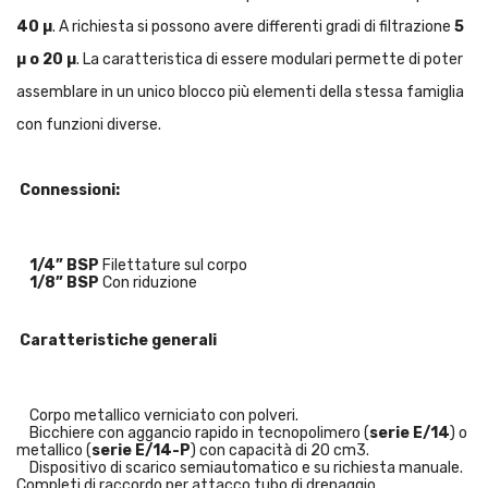
40 µ
. A richiesta si possono avere differenti gradi di filtrazione
5
µ o 20 µ
. La caratteristica di essere modulari permette di poter
assemblare in un unico blocco più elementi della stessa famiglia
con funzioni diverse.
Connessioni:
1/4” BSP
Filettature sul corpo
1/8” BSP
Con riduzione
Caratteristiche generali
Corpo metallico verniciato con polveri.
Bicchiere con aggancio rapido in tecnopolimero (
serie E/14
) o
metallico (
serie E/14-P
) con capacità di 20 cm3.
Dispositivo di scarico semiautomatico e su richiesta manuale.
Completi di raccordo per attacco tubo di drenaggio.