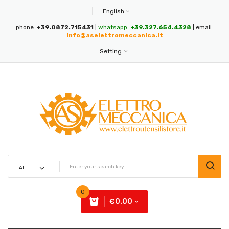
English
phone:
+39.0872.715431
|
whatsapp:
+39.327.654.4328
| email:
info@aselettromeccanica.it
Setting
0
€0.00