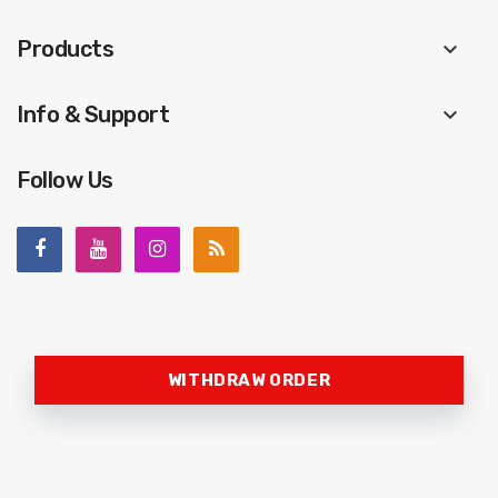
Products
keyboard_arrow_down
Info & Support
keyboard_arrow_down
Follow Us
WITHDRAW ORDER