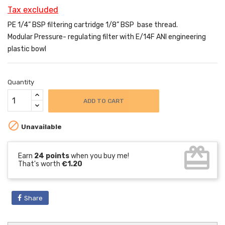
Tax excluded
PE 1/4” BSP filtering cartridge 1/8” BSP base thread.
Modular Pressure- regulating filter with E/14F ANI engineering
plastic bowl
Quantity
ADD TO CART

Unavailable
card_giftcard
Earn
24 points
when you buy me!
That's worth
€1.20
Share