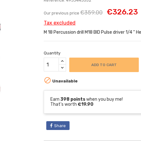
Reference: 4933443552
€326.23
€359.00
Our previous price
Tax excluded
M 18 Percussion drill M18 BID Pulse driver 1/4 “ H
Quantity
ADD TO CART

Unavailable
Earn
398 points
when you buy me!
That's worth
€19.90
Share