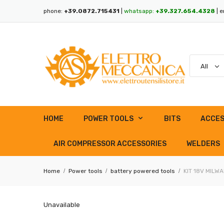
phone:
+39.0872.715431
|
whatsapp:
+39.327.654.4328
| e
HOME
POWER TOOLS
BITS
ACCES
AIR COMPRESSOR ACCESSORIES
WELDERS
Home
Power tools
battery powered tools
KIT 18V MILWA
Unavailable