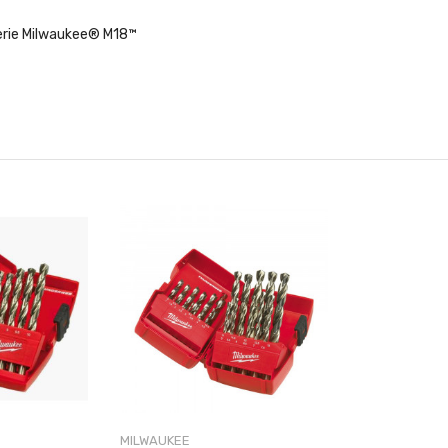
terie Milwaukee® M18™
MILWAUKEE