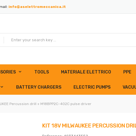
mail:
info@aselettromeccanica.it
SORIES
TOOLS
MATERIALE ELETTRICO
PPE
BATTERY CHARGERS
ELECTRIC PUMPS
VACU
UKEE Percussion drill + M18BPP2C-402C pulse driver
KIT 18V MILWAUKEE PERCUSSION DR