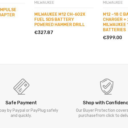
MILWAUKEE
MILWAUKEE
 IMPULSE
MILWAUKEE M12 CH-602X
M12 –18 C 
DAPTER
FUEL SDS BATTERY
CHARGER + 
POWERED HAMMER DRILL
MILWAUKEE 
BATTERIES
€327.87
€399.00
Safe Payment
Shop with Confiden
pay by Paypal or PayPlug safely
Our Buyer Protection cover
and quickly.
purchasefrom click to deliv