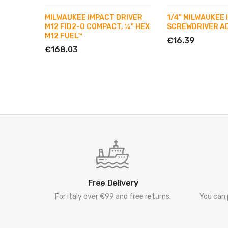
MILWAUKEE IMPACT DRIVER
1/4" MILWAUKEE
M12 FID2-0 COMPACT, ¼" HEX
SCREWDRIVER A
M12 FUEL™
€16.39
€168.03
Free Delivery
For Italy over €99 and free returns.
You can 