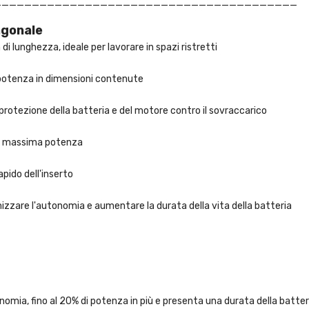
________________________________________
agonale
 lunghezza, ideale per lavorare in spazi ristretti
potenza in dimensioni contenute
rotezione della batteria e del motore contro il sovraccarico
 e massima potenza
pido dell'inserto
imizzare l'autonomia e aumentare la durata della vita della batteria
nomia, fino al 20% di potenza in più e presenta una durata della batte