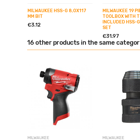
MILWAUKEE HSS-G 8,0X117
MILWAUKEE 19 PI
MM BIT
TOOLBOX WITH 
INCLUDED HSS-G
€3.12
SET
€31.97
16 other products in the same categor
MILWAUKEE
MILWAUKEE