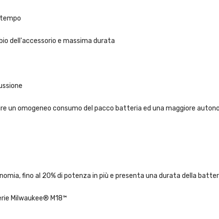
l tempo
bio dell'accessorio e massima durata
cussione
rantire un omogeneo consumo del pacco batteria ed una maggiore auto
nomia, fino al 20% di potenza in più e presenta una durata della batte
terie Milwaukee® M18™