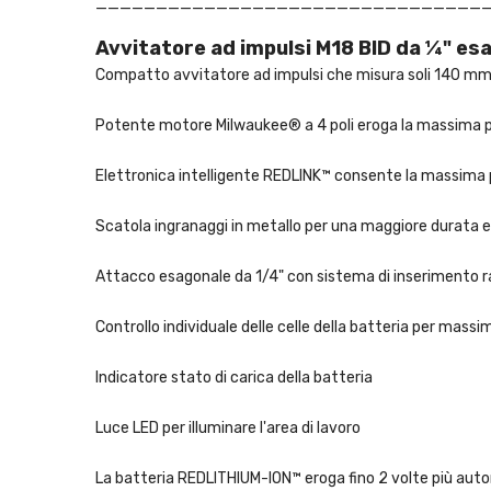
________________________________
Avvitatore ad impulsi M18 BID da ¼" es
Compatto avvitatore ad impulsi che misura soli 140 mm di
Potente motore Milwaukee® a 4 poli eroga la massima 
Elettronica intelligente REDLINK™ consente la massima p
Scatola ingranaggi in metallo per una maggiore durata
Attacco esagonale da 1/4" con sistema di inserimento ra
Controllo individuale delle celle della batteria per mass
Indicatore stato di carica della batteria
Luce LED per illuminare l'area di lavoro
La batteria REDLITHIUM-ION™ eroga fino 2 volte più auto