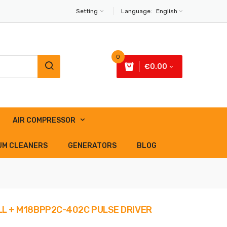
Setting
Language:
English
0
€0.00
AIR COMPRESSOR
UM CLEANERS
GENERATORS
BLOG
ILL + M18BPP2C-402C PULSE DRIVER