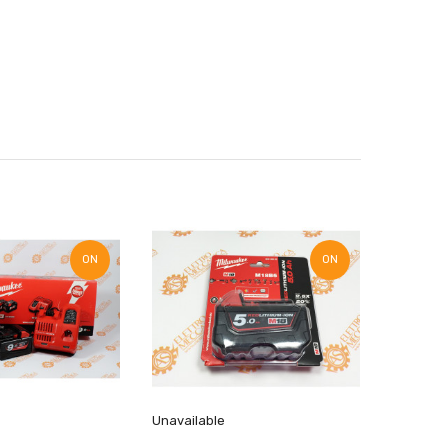
ON
ON
SALE!
SALE!
Unavailable
MILWAUK