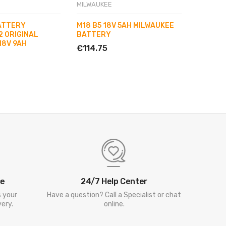
MILWAUKEE
M12 BP
BATTERY
M18 B5 18V 5AH MILWAUKEE
RIVET 
2 ORIGINAL
BATTERY
€229.5
18V 9AH
€114.75
ce
24/7 Help Center
s your
Have a question? Call a Specialist or chat
ery.
online.