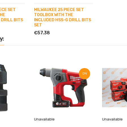
ECE SET
MILWAUKEE 25 PIECE SET
THE
TOOLBOX WITH THE
 DRILL BITS
INCLUDED HSS-G DRILL BITS
SET
€57.38
y:
ON
SALE!
Unavailable
Unavailable