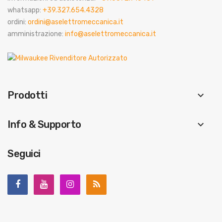
whatsapp:
+39.327.654.4328
ordini:
ordini@aselettromeccanica.it
amministrazione:
info@aselettromeccanica.it
Prodotti
keyboard_arrow_down
Info & Supporto
keyboard_arrow_down
Seguici