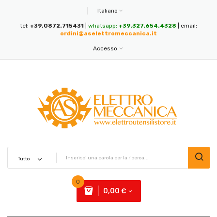
Italiano
tel:
+39.0872.715431
|
whatsapp:
+39.327.654.4328
| email:
ordini@aselettromeccanica.it
Accesso
0
0,00 €