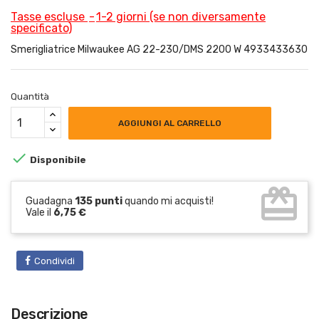
Tasse escluse
1-2 giorni (se non diversamente
specificato)
Smerigliatrice Milwaukee AG 22-230/DMS 2200 W 4933433630
Quantità
AGGIUNGI AL CARRELLO

Disponibile
card_giftcard
Guadagna
135 punti
quando mi acquisti!
Vale il
6,75 €
Condividi
Descrizione