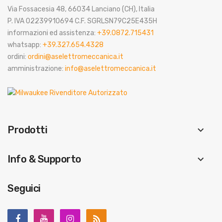
Via Fossacesia 48, 66034 Lanciano (CH), Italia
P. IVA 02239910694 C.F. SGRLSN79C25E435H
informazioni ed assistenza:
+39.0872.715431
whatsapp:
+39.327.654.4328
ordini:
ordini@aselettromeccanica.it
amministrazione:
info@aselettromeccanica.it
Prodotti
keyboard_arrow_down
Info & Supporto
keyboard_arrow_down
Seguici