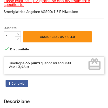
Tasse escluse
1-2 giorni (se non diversamente
specificato)
Smerigliatrice Angolare AG800/115 E Milwaukee
Quantità
AGGIUNGI AL CARRELLO

Disponibile
card_giftcard
Guadagna
65 punti
quando mi acquisti!
Vale il
3,25 €
Condividi
Descrizione