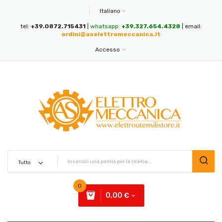
Italiano
tel:
+39.0872.715431
|
whatsapp:
+39.327.654.4328
| email:
ordini@aselettromeccanica.it
Accesso
0
0,00 €