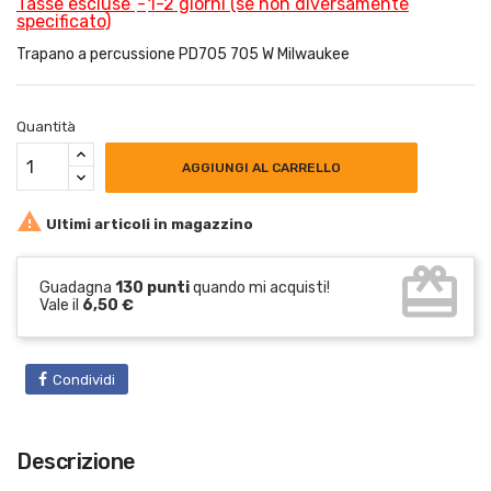
Tasse escluse
1-2 giorni (se non diversamente
specificato)
Trapano a percussione PD705 705 W Milwaukee
Quantità
AGGIUNGI AL CARRELLO

Ultimi articoli in magazzino
card_giftcard
Guadagna
130 punti
quando mi acquisti!
Vale il
6,50 €
Condividi
Descrizione