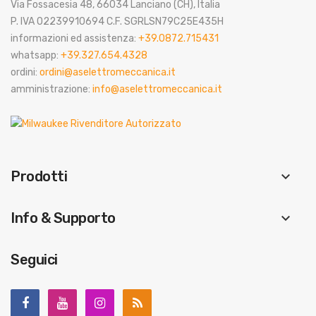
Via Fossacesia 48, 66034 Lanciano (CH), Italia
P. IVA 02239910694 C.F. SGRLSN79C25E435H
informazioni ed assistenza:
+39.0872.715431
whatsapp:
+39.327.654.4328
ordini:
ordini@aselettromeccanica.it
amministrazione:
info@aselettromeccanica.it
Prodotti
keyboard_arrow_down
Info & Supporto
keyboard_arrow_down
Seguici