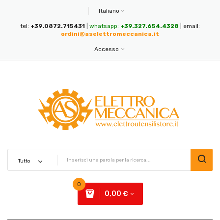
Italiano
tel:
+39.0872.715431
|
whatsapp:
+39.327.654.4328
| email:
ordini@aselettromeccanica.it
Accesso
0
0,00 €