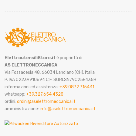
ElettroutensiliStore.it
è proprietà di
AS ELETTROMECCANICA
Via Fossacesia 48, 66034 Lanciano (CH), Italia
P. IVA 02239910694 C.F. SGRLSN79C25E435H
informazioni ed assistenza:
+39.0872.715431
whatsapp:
+39.327.654.4328
ordini:
ordini@aselettromeccanica.it
amministrazione:
info@aselettromeccanica.it