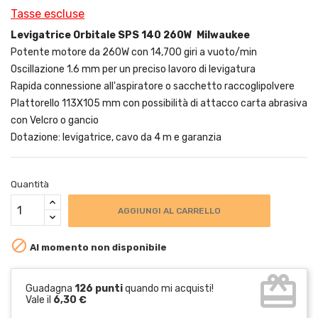
Tasse escluse
Levigatrice Orbitale SPS 140 260W Milwaukee
Potente motore da 260W con 14,700 giri a vuoto/min
Oscillazione 1.6 mm per un preciso lavoro di levigatura
Rapida connessione all'aspiratore o sacchetto raccoglipolvere
Plattorello 113X105 mm con possibilità di attacco carta abrasiva
con Velcro o gancio
Dotazione: levigatrice, cavo da 4 m e garanzia
Quantità
AGGIUNGI AL CARRELLO

Al momento non disponibile
card_giftcard
Guadagna
126 punti
quando mi acquisti!
Vale il
6,30 €