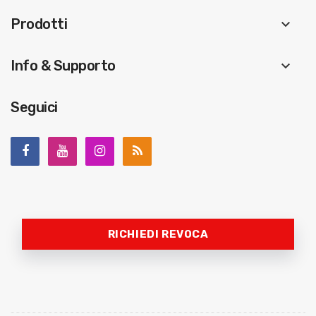
Prodotti
keyboard_arrow_down
Info & Supporto
keyboard_arrow_down
Seguici
RICHIEDI REVOCA