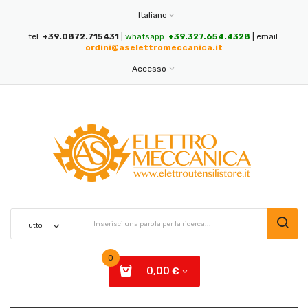
Italiano
tel:
+39.0872.715431
|
whatsapp:
+39.327.654.4328
| email:
ordini@aselettromeccanica.it
Accesso
0
0,00 €