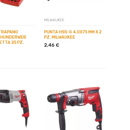
MILWAUKEE
 TRAPANO
PUNTA HSS-G 4,0X75 MM X 2
THUNDERWEB
PZ. MILWAUKEE
ETTA 25 PZ.
2,46 €