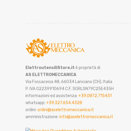
ElettroutensiliStore.it
è proprietà di
AS ELETTROMECCANICA
Via Fossacesia 48, 66034 Lanciano (CH), Italia
P. IVA 02239910694 C.F. SGRLSN79C25E435H
informazioni ed assistenza:
+39.0872.715431
whatsapp:
+39.327.654.4328
ordini:
ordini@aselettromeccanica.it
amministrazione:
info@aselettromeccanica.it