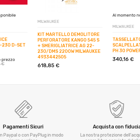
ponibile
Al momento no
MILWAUKEE
MILWAUKEE
KIT MARTELLO DEMOLITORE
ICE
TASSELLAT
PERFORATORE KANGO 545 S
-230 D-SET
SCALPELLA
+ SMERIGLIATRICE AG 22-
PH 30 POWE
230/DMS 2200W MILWAUKEE
4933442505
340,16 €
o prezzo
1 €
618,85 €
Pagamenti Sicuri
Acquista con fiduci
n Paypal o con PayPlug in modo
La nostra protezione dell'acq