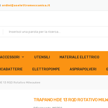
l:
ordini@aselettromeccanica.it
ACCESSORI
UTENSILI
MATERIALE ELETTRICO
ICABATTERIE
ELETTROPOMPE
ASPIRAPOLVERI
E 13 RQD Rotativo Milwaukee
TRAPANO HDE 13 RQD ROTATIVO MIL